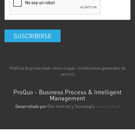
SUSCRIBIRSE
Política de privacidad
-
Aviso Legal
-
Condiciones generales de
servicio
ProQuo - Business Process & Intelligent
Management
Desarrollado por
Efor Internet y Tecnología
Icons by
Icons8