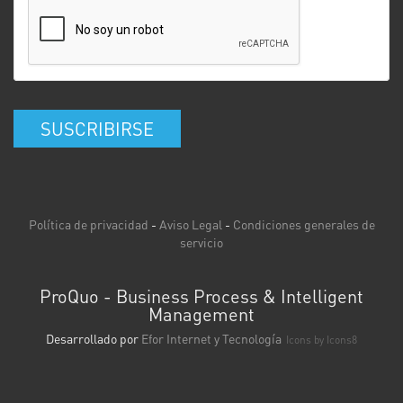
SUSCRIBIRSE
Política de privacidad
-
Aviso Legal
-
Condiciones generales de
servicio
ProQuo - Business Process & Intelligent
Management
Desarrollado por
Efor Internet y Tecnología
Icons by
Icons8