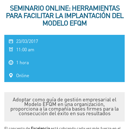
SEMINARIO ONLINE: HERRAMIENTAS
PARA FACILITAR LA IMPLANTACIÓN DEL
MODELO EFQM
23/03/2017
11:00 am
1 hora
Online
Adoptar como guía de gestión empresarial el
Modelo EFQM en una organización,
proporciona a la compañía bases firmes para la
consecución del éxito en sus resultados
El concepto de
Excelencia
está cobrando cada vez más fuerza en el