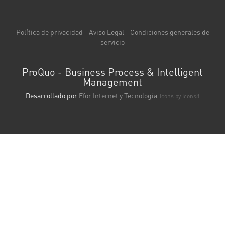
Política de privacidad
-
Aviso Legal
-
Condiciones generales de
servicio
ProQuo - Business Process & Intelligent
Management
Desarrollado por
Efor Internet y Tecnología
Icons by
Icons8