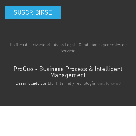
SUSCRIBIRSE
Política de privacidad
-
Aviso Legal
-
Condiciones generales de
servicio
ProQuo - Business Process & Intelligent
Management
Desarrollado por
Efor Internet y Tecnología
Icons by
Icons8