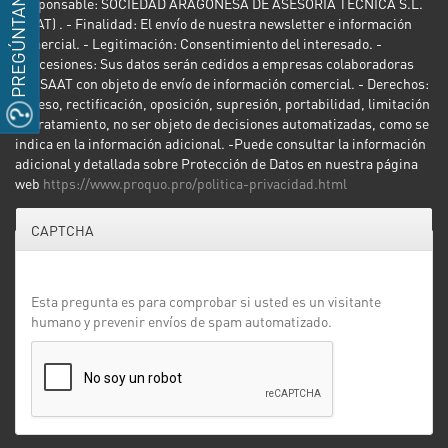
PREGÚNTANOS
Responsable: SOCIEDAD ARAGONESA DE ASESORÍA TÉCNICA S.L.
(SAAT) . - Finalidad: El envío de nuestra newsletter e información
comercial. - Legitimación: Consentimiento del interesado. -
Concesiones: Sus datos serán cedidos a empresas colaboradoras
con SAAT con objeto de envío de información comercial. - Derechos:
Acceso, rectificación, oposición, supresión, portabilidad, limitación
de tratamiento, no ser objeto de decisiones automatizadas, como se
indica en la información adicional. -Puede consultar la información
adicional y detallada sobre Protección de Datos en nuestra página
web
https://www.proquo.pro/politica-privacidad.html
CAPTCHA
Esta pregunta es para comprobar si usted es un visitante
humano y prevenir envíos de spam automatizado.