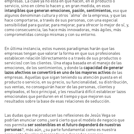
empresas. La clave ya no está en qué hacen, en el producto o
servicio, sino en cómo lo hacen y, en gran medida, en esos
intangibles que generan emociones, pasión, sentimientos,
eso que
algunos denominan cultura y otros “alma” de la empresa, y que las
hace comportarse, a través de sus personas, con una especial
sensibilidad para gustar, para mejorar, para ofrecer lo mejor de sí, y,
como consecuencia, las hace más innovadoras, más ágiles, más
comprometidas consigo mismas y con su entorno.
En última instancia, estos nuevos paradigmas harán que las
empresas tengan que valorar la forma en que sus profesionales
establecen relación (directamente o a través de sus productos o
servicios) con los clientes. Una etapa basada en el manejo de las
emociones, de los sentimientos, y donde la
capacidad de generar
lazos afectivos se convertirá en uno de los mayores activos
de las
empresas. Aquellas que sigan teniendo su atención puesta en el
producto o servicio, en su precio, su funcionalidad, su distribución,
sus ventas, no conseguirán hacer de las personas, clientes y
empleados, el foco principal, y les resultará difícil establecer lazos
emocionales que perduren en el tiempo y que mejoren sus
resultados sobre la base de esas relaciones de seducción.
Las dudas que me producen las reflexiones de Jesús Vega se
podrían enunciar como ¿será cierto que el modelo de negocio que
nos permita
ser sostenibles en el futuro dependerá de nuestras
personas
?, más aún, ¿su parte fundamental como es nuestra
propuesta de valor al mercado va a depender, para ser