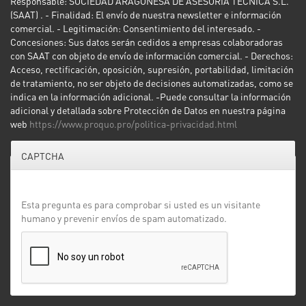
Responsable: SOCIEDAD ARAGONESA DE ASESORÍA TÉCNICA S.L.
(SAAT) . - Finalidad: El envío de nuestra newsletter e información
comercial. - Legitimación: Consentimiento del interesado. -
Concesiones: Sus datos serán cedidos a empresas colaboradoras
con SAAT con objeto de envío de información comercial. - Derechos:
Acceso, rectificación, oposición, supresión, portabilidad, limitación
de tratamiento, no ser objeto de decisiones automatizadas, como se
indica en la información adicional. -Puede consultar la información
adicional y detallada sobre Protección de Datos en nuestra página
web
https://www.proquo.pro/politica-privacidad.html
CAPTCHA
Esta pregunta es para comprobar si usted es un visitante
humano y prevenir envíos de spam automatizado.