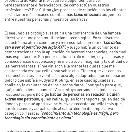
verdaderamente diferenciadora, de cómo actúen nuestros
profesionales? Por último ¿los procesos de relación con los clientes
serán tanto más eficaces cuantos más
lazos emocionales
generen
entre nuestras personas y nuestros usuarios?
El segundo se produjo al asistir a una conferencia de una famosa
directiva de una gran multinacional tecnológica. En su discurso
escuché una afirmación que ya me resultaba familiar:
“Los datos
van a ser el petróleo del siglo XXI”
,
y luego había un conjunto de
demostraciones con la aplicación de herramientas varias, cada cual
más espectacular. Sin poner en duda la afirmación, cuyas causas y
consecuencias desconozco y no me atrevo a imaginar, y la utilidad de
las herramientas, sí me vinieron a la mente las dudas que me
asaltan cada vez que reflexiono sobre ella. Tienen que ver con las
respuestas a los “sirvientes”, quizá algo adaptados, que enseñaron
todo lo que sabía a Rudyard Kipling, en este caso aplicadas al
análisis y la explotación de los citados datos: “por qué y para qué,
qué, quién, cómo, cuándo”. Veo o intuyo personas en todas las
respuestas, pero
no oigo hablar de personas en relación a quién
extrae ese petróleo
, quién refina, quién lo transporta, quién decide
dónde y para qué aporta valor. Vuelvo a recordar aquella tesis que,
parafraseando y actualizando al sabio alemán del imperativo
categórico, rezaba:
“conocimiento sin tecnología es frágil, pero
tecnología sin conocimiento es ciega”.
La duda a la que me llevan estos pensamientos es: ¿será cierto que