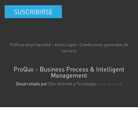
SUSCRIBIRSE
Política de privacidad
-
Aviso Legal
-
Condiciones generales de
servicio
ProQuo - Business Process & Intelligent
Management
Desarrollado por
Efor Internet y Tecnología
Icons by
Icons8