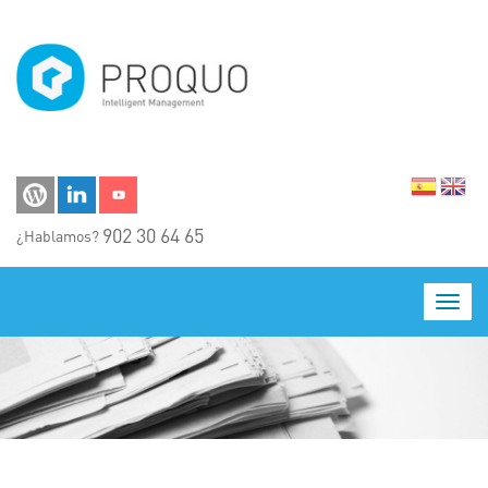
Pasar al contenido principal
902 30 64 65
¿Hablamos?
Toggl
navig