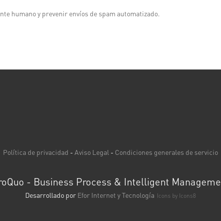
tante humano y prevenir envíos de spam automatizado.
Política de privacidad
-
Aviso Legal
-
Condiciones generales de servicio
roQuo - Business Process & Intelligent Manageme
Desarrollado por
Efor Internet y Tecnología
Icons by
Icons8