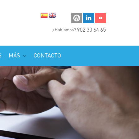
902 30 64 65
¿Hablamos?
S
MÁS
CONTACTO