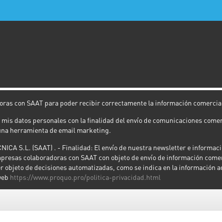
oras con SAAT para poder recibir correctamente la información comercia
is datos personales con la finalidad del envío de comunicaciones comerc
 una herramienta de email marketing.
.L. (SAAT) . - Finalidad: El envío de nuestra newsletter e informació
presas colaboradoras con SAAT con objeto de envío de información comerci
er objeto de decisiones automatizadas, como se indica en la información a
 web
https://www.proquo.pro/politica-privacidad.html